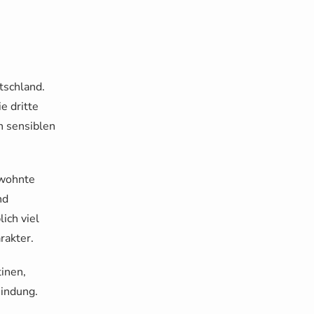
tschland.
e dritte
n sensiblen
ewohnte
nd
lich viel
rakter.
tinen,
indung.