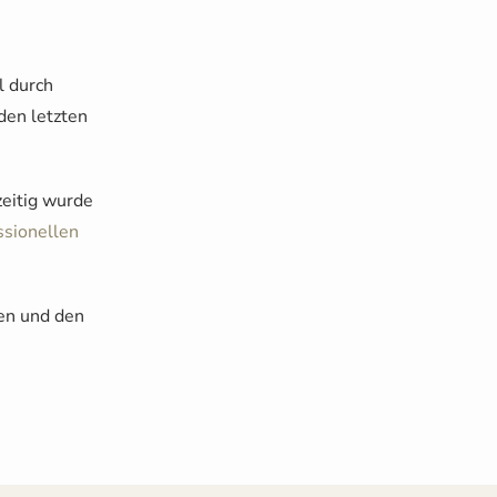
l durch
den letzten
zeitig wurde
ssionellen
en und den